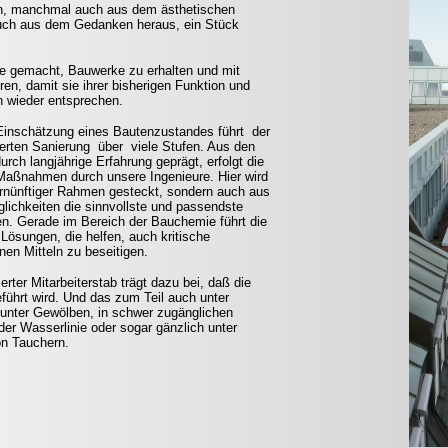
en, manchmal auch aus dem ästhetischen
uch aus dem Gedanken heraus, ein Stück
e gemacht, Bauwerke zu erhalten und mit
en, damit sie ihrer bisherigen Funktion und
n wieder entsprechen.
Einschätzung eines Bautenzustandes führt der
rten Sanierung über viele Stufen. Aus den
rch langjährige Erfahrung geprägt, erfolgt die
aßnahmen durch unsere Ingenieure. Hier wird
 vernünftiger Rahmen gesteckt, sondern auch aus
glichkeiten die sinnvollste und passendste
n. Gerade im Bereich der Bauchemie führt die
ösungen, die helfen, auch kritische
n Mitteln zu beseitigen.
erter Mitarbeiterstab trägt dazu bei, daß die
eführt wird. Und das zum Teil auch unter
 unter Gewölben, in schwer zugänglichen
der Wasserlinie oder sogar gänzlich unter
n Tauchern.