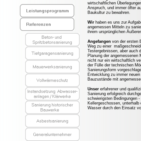
wirtschaftlichen Überlegung
Anspruch, und immer öfter a
Baukultur zu bewahren.
Wir
haben es uns zur Aufgab
angemessen Mitteln zu sanier
ihrem ursprünglichen Äußere
Angefangen
von der ersten 
Weg zu einer maßgeschneide
Testergebnissen, aber auch du
Planung der angemessenen M
nicht nur ein wirtschaftlich
der Fülle der technischen Mö
Sanierungsform vorgeschlage
Entwicklung zu immer neuen L
Bauzustände mit angemessene
Unser
erfahrener und qualifizi
Sanierung erfolgreich durchg
schwierigsten Bedingungen -
Kellergeschossen, unterhalb 
Wasser durch den Einsatz vo